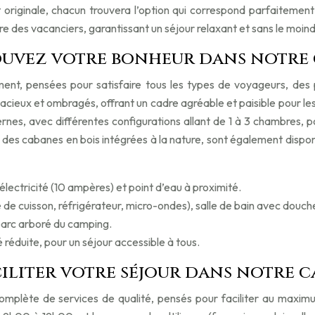
riginale, chacun trouvera l’option qui correspond parfaitement 
-être des vacanciers, garantissant un séjour relaxant et sans le mo
rouvez votre bonheur dans notre 
nt, pensées pour satisfaire tous les types de voyageurs, des p
eux et ombragés, offrant un cadre agréable et paisible pour les 
s, avec différentes configurations allant de 1 à 3 chambres, pour
u des cabanes en bois intégrées à la nature, sont également dispo
ectricité (10 ampères) et point d’eau à proximité.
de cuisson, réfrigérateur, micro-ondes), salle de bain avec douc
 parc arboré du camping.
éduite, pour un séjour accessible à tous.
aciliter votre séjour dans notre
plète de services de qualité, pensés pour faciliter au maximum 