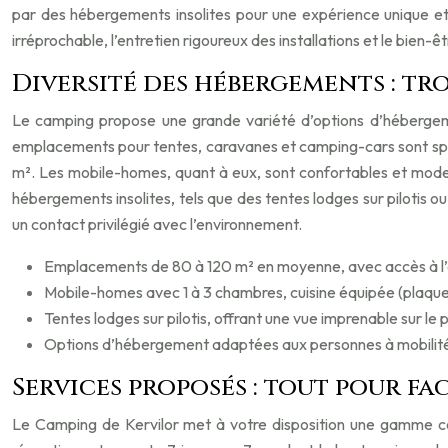
par des hébergements insolites pour une expérience unique et o
irréprochable, l’entretien rigoureux des installations et le bien
Diversité des hébergements : t
Le camping propose une grande variété d’options d’hébergeme
emplacements pour tentes, caravanes et camping-cars sont spaci
m². Les mobile-homes, quant à eux, sont confortables et moderne
hébergements insolites, tels que des tentes lodges sur pilotis o
un contact privilégié avec l’environnement.
Emplacements de 80 à 120 m² en moyenne, avec accès à l’él
Mobile-homes avec 1 à 3 chambres, cuisine équipée (plaque 
Tentes lodges sur pilotis, offrant une vue imprenable sur le
Options d’hébergement adaptées aux personnes à mobilité r
Services proposés : tout pour f
Le Camping de Kervilor met à votre disposition une gamme com