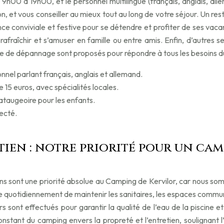
 9h00 à 19h00, et le personnel multilingue (français, anglais, al
gion, et vous conseiller au mieux tout au long de votre séjour. Un 
biance conviviale et festive pour se détendre et profiter de ses 
raîchir et s’amuser en famille ou entre amis. Enfin, d’autres ser
cerie de dépannage sont proposés pour répondre à tous les besoins d
nnel parlant français, anglais et allemand.
 15 euros, avec spécialités locales.
taugeoire pour les enfants.
necté.
tien : notre priorité pour un cam
tions sont une priorité absolue au Camping de Kervilor, car nous
orce quotidiennement de maintenir les sanitaires, les espaces comm
rs sont effectués pour garantir la qualité de l’eau de la piscine
stant du camping envers la propreté et l’entretien, soulignant l’a