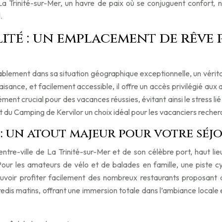
 La Trinité-sur-Mer, un havre de paix où se conjuguent confort, 
.
ilité : un emplacement de rêve
ablement dans sa situation géographique exceptionnelle, un vérit
sance, et facilement accessible, il offre un accès privilégié aux a
 élément crucial pour des vacances réussies, évitant ainsi le stress
fait du Camping de Kervilor un choix idéal pour les vacanciers rec
 : un atout majeur pour votre sé
tre-ville de La Trinité-sur-Mer et de son célèbre port, haut lieu 
our les amateurs de vélo et de balades en famille, une piste cy
uvoir profiter facilement des nombreux restaurants proposant 
redis matins, offrant une immersion totale dans l’ambiance locale 