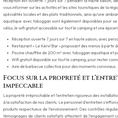
réception est ouverte 7 jours sur 7 pendant la haute saison, de
vous informer sur les activités et les sites touristiques de la ré
spécialités locales et des plats traditionnels, ainsi qu’une am
aquatique avec toboggan sont également disponibles pour se raf
vélos, le wifi gratuit accessible sur tout le camping et une épi
Réception ouverte 7 jours sur 7 en haute saison, avec perso
Restaurant « Le Kervi’Bar » proposant des menus à partir de
Piscine chauffée de 200 m² avec toboggan aquatique et pa
Wifi gratuit disponible sur tout le camping, pour rester con
Aire de barbecue collective pour des moments conviviaux.
Focus sur la propreté et l’entre
impeccable
La propreté irréprochable et l’entretien rigoureux des installa
à la satisfaction de nos clients. Le personnel d’entretien s’eff
produits respectueux de l’environnement. Des contrôles régulie
témoignages de clients satisfaits attestent de l’engagement con