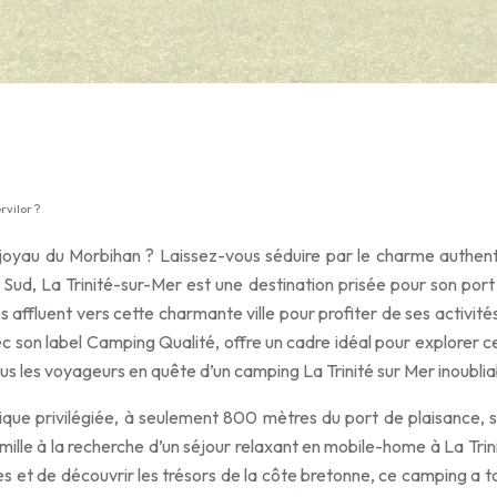
rvilor ?
joyau du Morbihan ? Laissez-vous séduire par le charme authent
Sud, La Trinité-sur-Mer est une destination prisée pour son port
affluent vers cette charmante ville pour profiter de ses activité
c son label Camping Qualité, offre un cadre idéal pour explorer 
 les voyageurs en quête d’un camping La Trinité sur Mer inoublia
hique privilégiée, à seulement 800 mètres du port de plaisance,
ille à la recherche d’un séjour relaxant en mobile-home à La Trin
es et de découvrir les trésors de la côte bretonne, ce camping a 