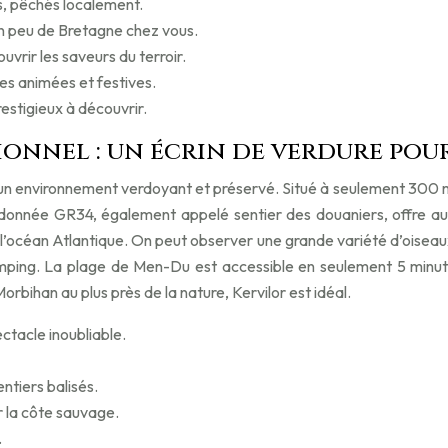
s, pêchés localement.
un peu de Bretagne chez vous.
uvrir les saveurs du terroir.
es animées et festives.
estigieux à découvrir.
onnel : un écrin de verdure pou
n environnement verdoyant et préservé. Situé à seulement 300 mèt
andonnée GR34, également appelé sentier des douaniers, offre au
 l’océan Atlantique. On peut observer une grande variété d’oisea
amping. La plage de Men-Du est accessible en seulement 5 minute
rbihan au plus près de la nature, Kervilor est idéal.
ctacle inoubliable.
ntiers balisés.
 la côte sauvage.
.