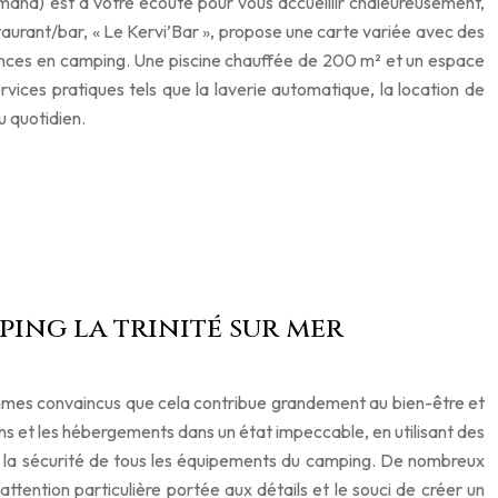
lemand) est à votre écoute pour vous accueillir chaleureusement,
restaurant/bar, « Le Kervi’Bar », propose une carte variée avec des
vacances en camping. Une piscine chauffée de 200 m² et un espace
vices pratiques tels que la laverie automatique, la location de
u quotidien.
ping la trinité sur mer
 sommes convaincus que cela contribue grandement au bien-être et
uns et les hébergements dans un état impeccable, en utilisant des
 et la sécurité de tous les équipements du camping. De nombreux
ttention particulière portée aux détails et le souci de créer un