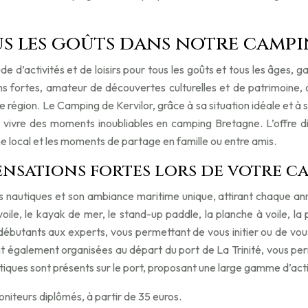
tous les goûts dans notre cam
tude d’activités et de loisirs pour tous les goûts et tous les âges
s fortes, amateur de découvertes culturelles et de patrimoine, 
 région. Le Camping de Kervilor, grâce à sa situation idéale et à 
t vivre des moments inoubliables en camping Bretagne. L’offre d
ne local et les moments de partage en famille ou entre amis.
sensations fortes lors de votre c
 nautiques et son ambiance maritime unique, attirant chaque ann
 voile, le kayak de mer, le stand-up paddle, la planche à voile, 
 débutants aux experts, vous permettant de vous initier ou de vou
ont également organisées au départ du port de La Trinité, vous p
utiques sont présents sur le port, proposant une large gamme d’acti
niteurs diplômés, à partir de 35 euros.