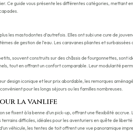
ier. Ce guide vous présente les différentes catégories, mettant en
scapades.
plus les mastodontes d’autrefois. Elles ont subi une cure de jouv
tèmes de gestion de l’eau. Les caravanes pliantes et surbaissées o
tits, souvent construits sur des châssis de fourgonnettes, sont idéa
onnels, tout en offrant un confort comparable. Leur modularité pe
eur design iconique et leur prix abordable, les remorques aménagé
inconvénient pour les longs séjours ou les familles nombreuses.
our la vanlife
on se fixent à la benne d’un pick-up, offrant une flexibilité accrue. 
 terrains difficiles, idéales pour les aventuriers en quête de liberté
oit d’un véhicule, les tentes de toit offrent une vue panoramique im