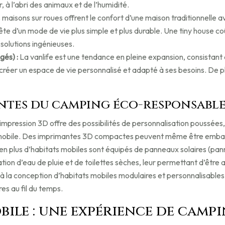
à l’abri des animaux et de l’humidité.
 maisons sur roues offrent le confort d’une maison traditionnelle av
uête d’un mode de vie plus simple et plus durable. Une tiny hous
solutions ingénieuses.
gés) :
La vanlife est une tendance en pleine expansion, consistant 
réer un espace de vie personnalisé et adapté à ses besoins. De pl
ntes du camping éco-responsabl
’impression 3D offre des possibilités de personnalisation poussée
tat mobile. Des imprimantes 3D compactes peuvent même être embar
en plus d’habitats mobiles sont équipés de panneaux solaires (pan
tion d’eau de pluie et de toilettes sèches, leur permettant d’être
à la conception d’habitats mobiles modulaires et personnalisables,
es au fil du temps.
obile : une expérience de camp