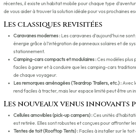
récentes, il existe un habitat mobile pour chaque type d’aventur
de vous aider à trouver la solution idéale pour vos prochaines e
Les classiques revisitées
Caravanes modernes :
Les caravanes d’aujourd’hui ne sont 
énergie grâce à l’intégration de panneaux solaires et de sys
stationnement.
Camping-cars compacts et modulaires :
Ces modèles plus pe
faciles à garer et à conduire que les camping-cars traditi
de chaque voyageur.
Les remorques aménagées (Teardrop Trailers, etc.) :
Avec l
rend faciles à tracter, mais leur espace limité peut être un 
Les nouveaux venus innovants p
Cellules amovibles (pick-up campers) :
Ces unités d’habitati
est retirée. Elles sont robustes et conçues pour affronter les
Tentes de toit (Rooftop Tents) :
Faciles à installer sur le t