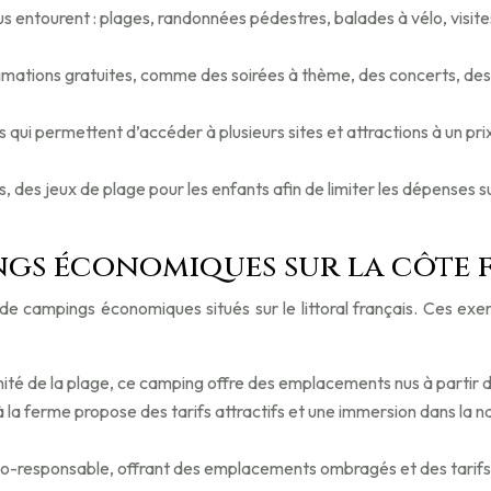
us entourent : plages, randonnées pédestres, balades à vélo, visite
ations gratuites, comme des soirées à thème, des concerts, des j
s qui permettent d’accéder à plusieurs sites et attractions à un p
s, des jeux de plage pour les enfants afin de limiter les dépenses 
ngs économiques sur la côte 
 campings économiques situés sur le littoral français. Ces exempl
mité de la plage, ce camping offre des emplacements nus à partir de
 la ferme propose des tarifs attractifs et une immersion dans la
-responsable, offrant des emplacements ombragés et des tarifs co