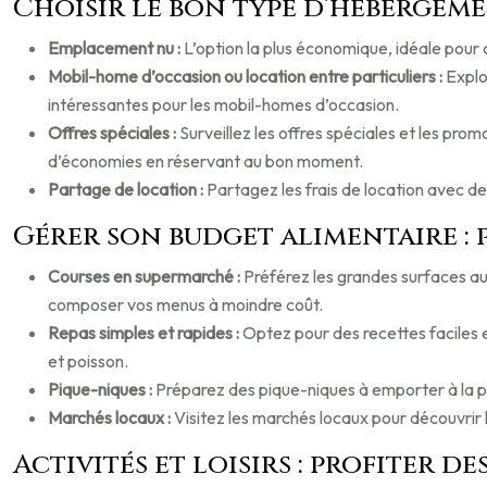
Choisir le bon type d’hébergem
Emplacement nu :
L’option la plus économique, idéale pour
Mobil-home d’occasion ou location entre particuliers :
Explo
intéressantes pour les mobil-homes d’occasion.
Offres spéciales :
Surveillez les offres spéciales et les prom
d’économies en réservant au bon moment.
Partage de location :
Partagez les frais de location avec de
Gérer son budget alimentaire : 
Courses en supermarché :
Préférez les grandes surfaces a
composer vos menus à moindre coût.
Repas simples et rapides :
Optez pour des recettes faciles e
et poisson.
Pique-niques :
Préparez des pique-niques à emporter à la pl
Marchés locaux :
Visitez les marchés locaux pour découvrir 
Activités et loisirs : profiter de