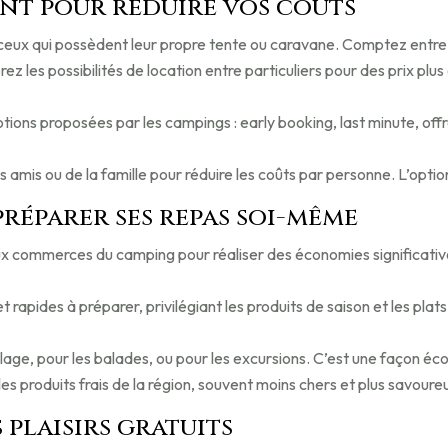
ent pour réduire vos coûts
 ceux qui possèdent leur propre tente ou caravane. Comptez entre
rez les possibilités de location entre particuliers pour des prix 
otions proposées par les campings : early booking, last minute, offre
s amis ou de la famille pour réduire les coûts par personne. L’opti
préparer ses repas soi-même
ux commerces du camping pour réaliser des économies significati
t rapides à préparer, privilégiant les produits de saison et les pla
age, pour les balades, ou pour les excursions. C’est une façon éc
les produits frais de la région, souvent moins chers et plus savour
s plaisirs gratuits