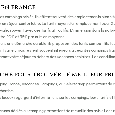
 en france
s campings privés, ils offrent souvent des emplacements bien situé
r un séjour confortable. Le tarif moyen d’un emplacement pour 2 p
ale, souvent avec des tarifs attractifs. L’immersion dans la nature
tre 20€ et 35€ par nuit, en moyenne.
ns une démarche durable, ils proposent des tarifs compétitifs tou
t varier, mais restent souvent inférieurs à ceux des campings trad
ervant votre séjour en dehors des vacances scolaires. Les conditi
che pour trouver le meilleur pri
ngFrance, Vacances Campings, ou Selectcamp permettent de comp
echerche.
 locaux regorgent d’informations sur les campings, leurs tarifs et
orums dédiés au camping permettent de recueillir des avis et de