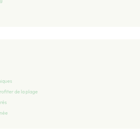
ng
miques
ofiter de la plage
urés
anée