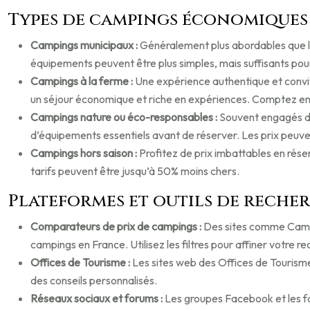
Types de campings économiques
Campings municipaux :
Généralement plus abordables que le
équipements peuvent être plus simples, mais suffisants pou
Campings à la ferme :
Une expérience authentique et convivi
un séjour économique et riche en expériences. Comptez en
Campings nature ou éco-responsables :
Souvent engagés da
d’équipements essentiels avant de réserver. Les prix peuven
Campings hors saison :
Profitez de prix imbattables en rés
tarifs peuvent être jusqu’à 50% moins chers.
Plateformes et outils de recher
Comparateurs de prix de campings :
Des sites comme Campi
campings en France. Utilisez les filtres pour affiner votre r
Offices de Tourisme :
Les sites web des Offices de Tourisme
des conseils personnalisés.
Réseaux sociaux et forums :
Les groupes Facebook et les f