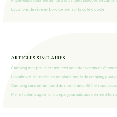
Pique-nique pour enfant de 3 ans : idées ludiques en campi
Locations de rêve en bord de mer sur la côte d’opale
Articles similaires
Camping mer pas cher : astuces pour des vacances écono
La palmyre : les meilleurs emplacements de camping pour pr
Camping sans enfant bord de mer : tranquillité et repos ass
Mer et soleil à agde : un camping paradisiaque en méditerr